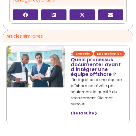
Partager cet article
Articles similaires
Conseils
Externalisation
03/07/2026
Quels processus
documenter avant
d’intégrer une
équipe offshore ?
L’intégration d’une équipe
offshore ne révèle pas
seulement la qualité du
recrutement. Elle met
surtout…
Lire la suite