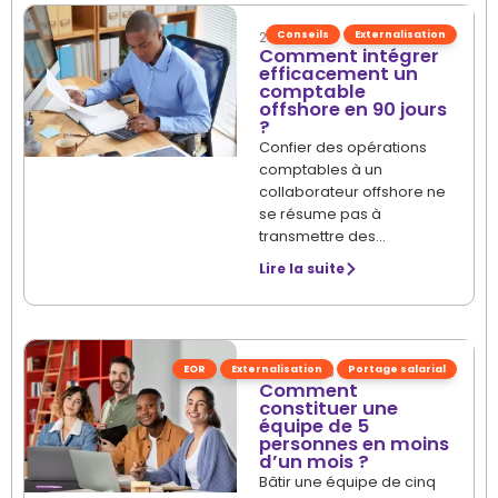
Conseils
Externalisation
24/06/2026
Comment intégrer
efficacement un
comptable
offshore en 90 jours
?
Confier des opérations
comptables à un
collaborateur offshore ne
se résume pas à
transmettre des…
Lire la suite
EOR
Externalisation
Portage salarial
16/06/2026
Comment
constituer une
équipe de 5
personnes en moins
d’un mois ?
Bâtir une équipe de cinq