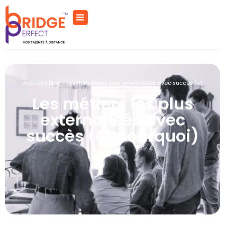
Accueil
»
Blog
»
Les métiers les plus externalisés avec succès (et
pourquoi)
Les métiers les plus
externalisés avec
succès (et pourquoi)