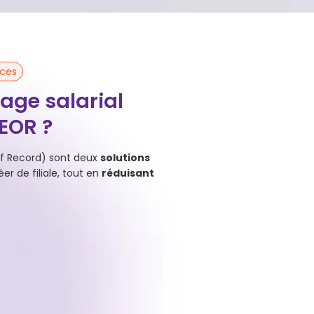
ices
age salarial
’EOR ?
 of Record) sont deux
solutions
éer de filiale, tout en
réduisant
EOR (Employer of Re
e pour vous les meilleurs
Avec l’
EOR
, vous avez déjà i
auche en CDI local, et gère
l’hébergeons dans nos struc
mité sociale et fiscale).
juridique, RH et administr
opérationnel.