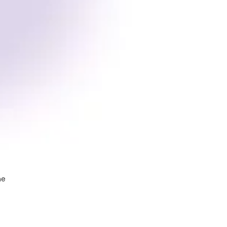
Économies immédiates
Une réduction par 4 des coûts salariaux
vs France.
Sécurité
Conformité légale, et RGPD.
ne
Sérénité
Nous gérons tous les aspects logistiques, organi
uniquement le management.