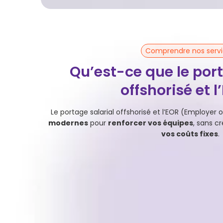
Comprendre nos serv
Qu’est-ce que le port
offshorisé et l
Le portage salarial offshorisé et l’EOR (Employer
modernes
pour
renforcer vos équipes
, sans cr
vos coûts fixes
.
Portage salarial
Avec le
portage salarial
, BridgePerfect recrut
talents à Madagascar et à l’Île Maurice, les emb
toute l’administration (contrats, salaires, confor