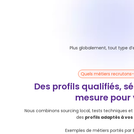
Editeurs SaaS et ESN
Nécessitant du support IT, des développeurs et
du service client.
Plus globalement, tout type d
Quels métiers recrutons
Des profils qualifiés, s
mesure pour 
Nous combinons sourcing local, tests techniques et 
des
profils adaptés à vos
Exemples de métiers portés par B