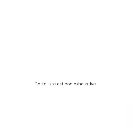
Développeurs d’application &
testeurs logiciels
es
Assistants administratifs &
fonctions commerciales (SDR, Biz dev, ...)
Community manager
Content writer
Cette liste est non exhaustive.
votre projet ?