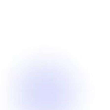
Formateurs (bureautique, langues
étrangères, digitales)
Gestionnaire back-office,
assistant administratif
Chargé de recrutement,
HRBP,…