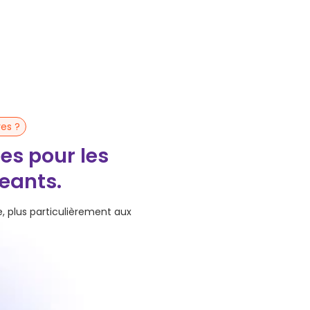
res ?
es pour les
geants.
e, plus particulièrement aux
Entreprises en croissance
Qui veulent renforcer leurs équipes
rapidement.