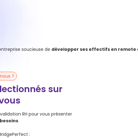
Start-ups
Cherchant à scaler rapidement sans alourdir
leur structure.
’entreprise soucieuse de
développer ses effectifs en remote 
-nous ?
électionnés sur
vous
validation RH pour vous présenter
 besoins
.
ridgePerfect :